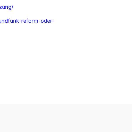
tzung/
-rundfunk-reform-oder-