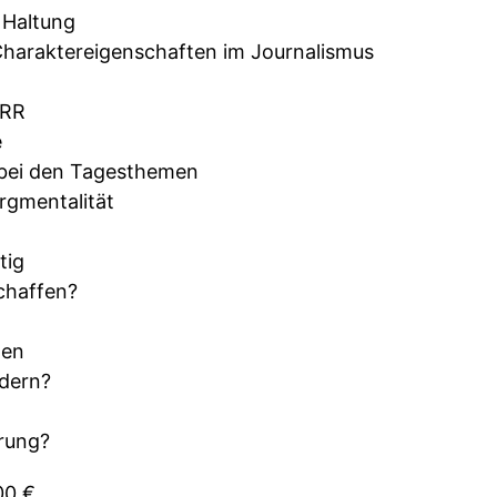
 Haltung
haraktereigenschaften im Journalismus
ÖRR
e
 bei den Tagesthemen
rgmentalität
tig
chaffen?
men
ndern?
rung?
00 €