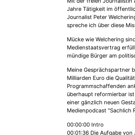
Mit der freien Journalisti
Jahre Tätigkeit im öffentl
Journalist Peter Welcherin
spreche ich über diese Mi
Mücke wie Welchering sind
Medienstaatsvertrag erfüll
mündige Bürger am politi
Meine Gesprächspartner be
Milliarden Euro die Qualit
Programmschaffenden anko
überhaupt reformierbar ist
einer gänzlich neuen Gest
Medienpodcast "Sachlich R
00:00:00 Intro
00:01:36 Die Aufgabe von 