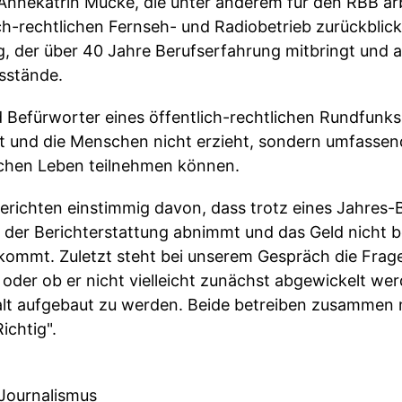
n Annekatrin Mücke, die unter anderem für den RBB ar
ich-rechtlichen Fernseh- und Radiobetrieb zurückbli
g, der über 40 Jahre Berufserfahrung mitbringt und a
ssstände.
 Befürworter eines öffentlich-rechtlichen Rundfunks
t und die Menschen nicht erzieht, sondern umfassend 
schen Leben teilnehmen können.
richten einstimmig davon, dass trotz eines Jahres-
ät der Berichterstattung abnimmt und das Geld nicht b
mmt. Zuletzt steht bei unserem Gespräch die Frag
 oder ob er nicht vielleicht zunächst abgewickelt w
alt aufgebaut zu werden. Beide betreiben zusammen 
ichtig".
Journalismus