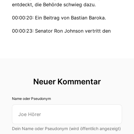
entdeckt, die Behörde schwieg dazu.
00:00:20: Ein Beitrag von Bastian Baroka.
00:00:23: Senator Ron Johnson vertritt den
Bundesstaat Wisconsin im US-amerikanischen
Senat.
00:00:29: Er ist Vorsitzender des ständigen
Untersuchungsausschusses des US Senats und
engagiert sich seit vielen Jahren dafür, die
Pandemiepolitik und insbesondere die Corona-
Neuer Kommentar
Impfkampagne aufzuarbeiten.
Name oder Pseudonym
00:00:40: Auf seine Einladung hin fand am
zweiten November, ein Expertenanhörung statt,
in der der Pharmazieprofessor Peter Doshi
darlegte, dass die Zulassungsstudien zu den
mRNA Impfungen nie gezeigt haben, das diese
Dein Name oder Pseudonym (wird öffentlich angezeigt)